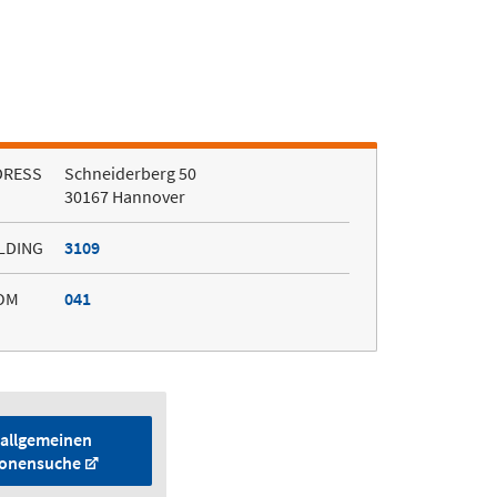
DRESS
Schneiderberg 50
30167 Hannover
LDING
3109
OM
041
 allgemeinen
onensuche