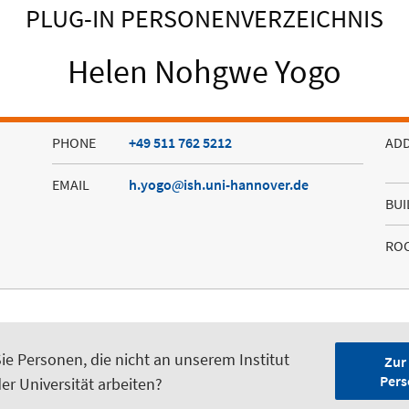
PLUG-IN PERSONENVERZEICHNIS
Helen Nohgwe Yogo
PHONE
+49 511 762 5212
AD
EMAIL
h.yogo
ish.uni-hannover.de
BUI
RO
ie Personen, die nicht an unserem Institut
Zur
Pers
er Universität arbeiten?