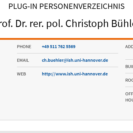
PLUG-IN PERSONENVERZEICHNIS
rof. Dr. rer. pol. Christoph Bühl
PHONE
+49 511 762 5569
AD
EMAIL
ch.buehler
ish.uni-hannover.de
BUI
WEB
http://www.ish.uni-hannover.de
RO
OFF
HO