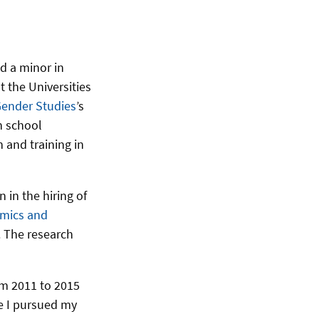
d a minor in
t the Universities
 Gender Studies
’s
n school
n and training in
in the hiring of
omics and
. The research
m 2011 to 2015
e I pursued my