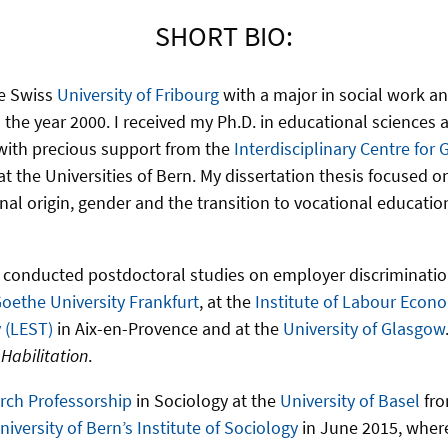
SHORT BIO:
he Swiss
University of Fribourg
with a major in social work an
 the year 2000. I received my Ph.D. in educational sciences a
 with precious support from the
Interdisciplinary Centre for
t the Universities of Bern. My dissertation thesis focused o
onal origin, gender and the transition to vocational educatio
 conducted postdoctoral studies on employer discrimination 
oethe University Frankfurt
, at the
Institute of Labour Econ
y (LEST)
in Aix-en-Provence and at the
University of Glasgow
y
Habilitation
.
rch Professorship
in Sociology at the
University of Basel
fro
niversity of Bern’s Institute of Sociology
in June 2015, wher