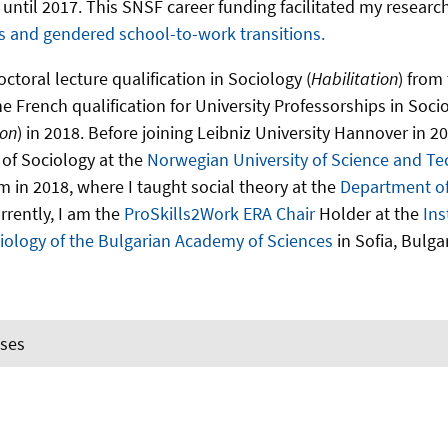
until 2017. This SNSF career funding facilitated my resea
s and gendered school-to-work transitions.
ctoral lecture qualification in Sociology (
Habilitation
) from
e French qualification for University Professorships in Soci
ion
) in 2018. Before joining Leibniz University Hannover in 2
 of Sociology at the
Norwegian University of Science and T
 in 2018, where I taught social theory at the
Department of
urrently, I am the
ProSkills2Work ERA Chair
Holder at the
Ins
iology of the Bulgarian Academy of Sciences
in Sofia, Bulga
ses