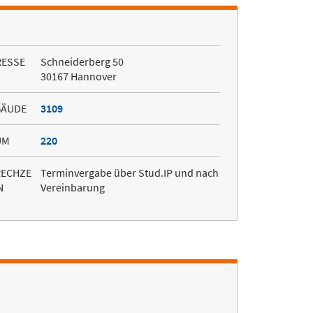
RESSE
Schneiderberg 50
30167 Hannover
BÄUDE
3109
UM
220
RECHZE
Terminvergabe über Stud.IP und nach
N
Vereinbarung