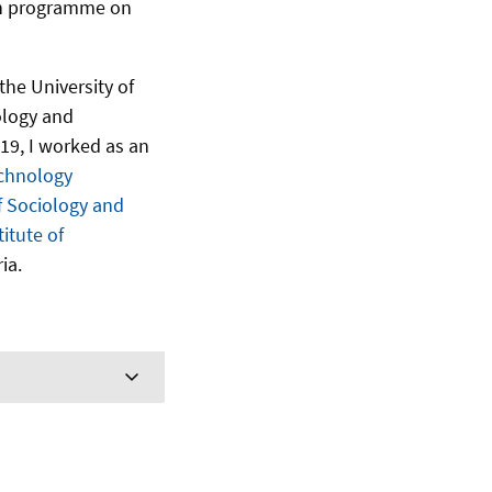
rch programme on
 the University of
ology and
019, I worked as an
echnology
 Sociology and
titute of
ria.