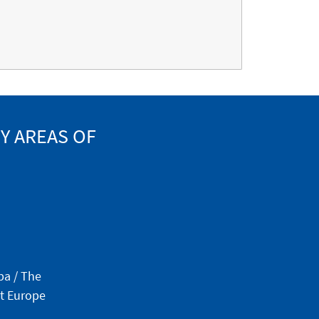
Y AREAS OF
a / The
t Europe