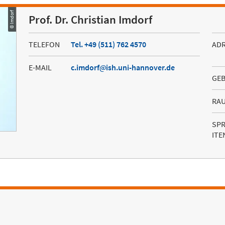
© Imdorf
Prof. Dr. Christian Imdorf
TELEFON
Tel. +49 (511) 762 4570
AD
E-MAIL
c.imdorf
ish.uni-hannover.de
GE
RA
SP
ITE