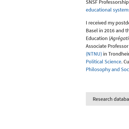
SNSF Professorship 
educational system
I received my postdo
Basel in 2016 and th
Education (
Agrégat
Associate Professor
(NTNU)
in Trondheim
Political Science
. C
Philosophy and Soc
Research databa