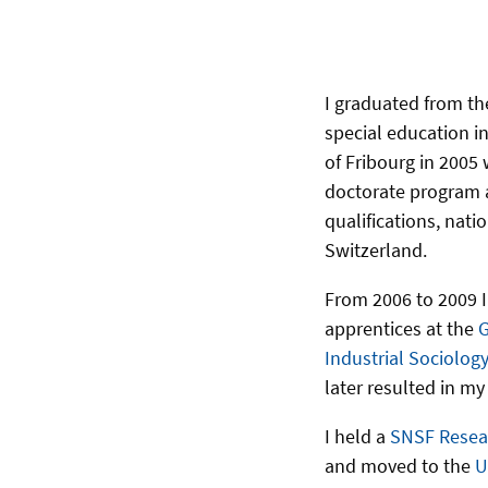
I graduated from t
special education in
of Fribourg in 2005
doctorate program a
qualifications, nati
Switzerland.
From 2006 to 2009 I
apprentices at the
G
Industrial Sociolog
later resulted in m
I held a
SNSF Resea
and moved to the
U