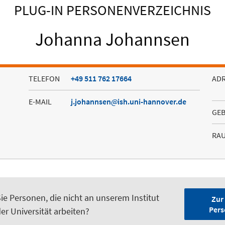
PLUG-IN PERSONENVERZEICHNIS
Johanna Johannsen
TELEFON
+49 511 762 17664
AD
E-MAIL
j.johannsen
ish.uni-hannover.de
GE
RA
ie Personen, die nicht an unserem Institut
Zur
Pers
er Universität arbeiten?