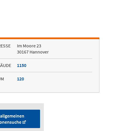
RESSE
Im Moore 23
30167 Hannover
BÄUDE
1150
UM
120
 allgemeinen
onensuche