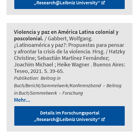
„Research@Leibniz University“
Violencia y paz en América Latina colonial y
poscolonial.
/
Gabbert, Wolfgang
.
¿Latinoamérica y paz?: Propuestas para pensar
y afrontar la crisis de la violencia. Hrsg. / Hatzky
Christine; Sebastián Martínez Fernández;
Joachim Michael ; Heike Wagner . Buenos Aires:
Teseo, 2021. S. 39-65.
Publikation
:
Beitrag in
Buch/Bericht/Sammelwerk/Konferenzband
›
Beitrag
in Buch/Sammelwerk
›
Forschung
Mehr...
Details im Forschungsportal
„Research@Leibniz University“