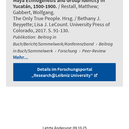
Maya Ethnogenesis and Group Identity in
Yucatán, 1500-1900.
/ Restall, Matthew
;
Gabbert, Wolfgang
.
The Only True People. Hrsg. / Bethany J.
Beyyette; Lisa J. LeCount. University Press of
Colorado, 2017. S. 91-130.
Publikation
:
Beitrag in
Buch/Bericht/Sammelwerk/Konferenzband
›
Beitrag
in Buch/Sammelwerk
›
Forschung
›
Peer-Review
Mehr...
Details im Forschungsportal
„Research@Leibniz University“
Letzte Änderung: 09.10.25