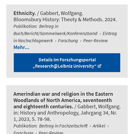
Ethnicity.
/
Gabbert, Wolfgang
.
Bloomsbury History: Theoty & Methods. 2024.
Publikation
:
Beitrag in
Buch/Bericht/Sammelwerk/Konferenzband
›
Eintrag
in Nachschlagewerk
›
Forschung
›
Peer-Review
Mehr...
Details im Forschungsportal
„Research@Leibniz University“
Amerindian war and religion in the Eastern
Woodlands of North America, seventeenth
and eighteenth centuries.
/
Gabbert, Wolfgang
.
in:
History and Anthropology
, Jahrgang 34, Nr.
1, 2023, S. 78-98.
Publikation
:
Beitrag in Fachzeitschrift
›
Artikel
›
Forschung
›
Peer-Review