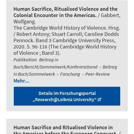
Human Sacrifice, Ritualised Violence and the
Colonial Encounter in the Americas.
/
Gabbert,
Wolfgang
.
The Cambridge World History of Violence. Hrsg.
/ Robert Antony; Stuart Carroll; Caroline Dodds
Pennock. Band 3 Cambridge University Press,
2020. S. 96-116 (The Cambridge World History
of Violence ; Band 3).
Publikation
:
Beitrag in
Buch/Bericht/Sammelwerk/Konferenzband
›
Beitrag
in Buch/Sammelwerk
›
Forschung
›
Peer-Review
Mehr...
Details im Forschungsportal
„Research@Leibniz University“
Human Sacrifice and Ritualised Violence in
the Americas before the European Conquest.
/