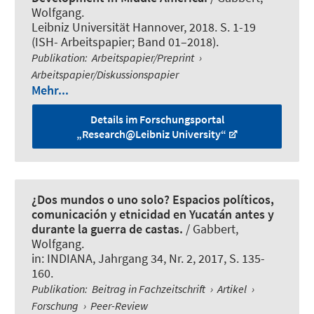
Wolfgang
.
Leibniz Universität Hannover, 2018. S. 1-19
(ISH- Arbeitspapier; Band 01–2018).
Publikation
:
Arbeitspapier/Preprint
›
Arbeitspapier/Diskussionspapier
Mehr...
Details im Forschungsportal
„Research@Leibniz University“
¿Dos mundos o uno solo? Espacios políticos,
comunicación y etnicidad en Yucatán antes y
durante la guerra de castas.
/
Gabbert,
Wolfgang
.
in:
INDIANA
, Jahrgang 34, Nr. 2, 2017, S. 135-
160.
Publikation
:
Beitrag in Fachzeitschrift
›
Artikel
›
Forschung
›
Peer-Review