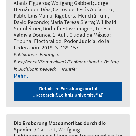
Alanis Figueroa; Wolfgang Gabbert; Jorge
Hernández-Díaz; Carlos de Jesús Alejandro;
Pablo Luis Manili; Rigoberta Menchú Tum;
David Recondo; María Teresa Sierra; Willibald
Sonnleitner; Rodolfo Stavenhagen; Teresa
Valdivia Dounce. 1. Aufl. Ciudad de México:
Tribunal Electoral del Poder Judicial de la
Federación, 2019. S. 139-157.
Publikation
:
Beitrag in
Buch/Bericht/Sammelwerk/Konferenzband
›
Beitrag
in Buch/Sammelwerk
›
Transfer
Mehr...
Details im Forschungsportal
„Research@Leibniz University“
Die Eroberung Mesoamerikas durch die
Spanier.
/
Gabbert, Wolfgang
.
Einführung in die Ethnologie Mesoamerikas: Ein