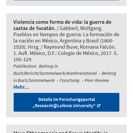
Violencia como forma de vida: la guerra de
castas de Yucatán.
/
Gabbert, Wolfgang
.
Pueblos en tiempos de guerra: La formación de
la nación en México, Argentina y Brasil (1800-
1920). Hrsg. / Raymond Buve; Romana Falcón.
1. Aufl. México, D.F.: Colegio de México, 2017. S.
105-129.
Publikation
:
Beitrag in
Buch/Bericht/Sammelwerk/Konferenzband
›
Beitrag
in Buch/Sammelwerk
›
Forschung
›
Peer-Review
Mehr...
Details im Forschungsportal
„Research@Leibniz University“