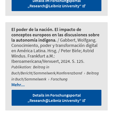
Details im Forschungsportal
„Research@Leibniz University“
El poder de la nación. El impacto de
conceptos europeos en las discusiones sobre
la autonomía indígena.
/
Gabbert, Wolfgang
.
Conocimiento, poder y transformación digital
en América Latina. Hrsg. / Peter Birle; Astrid
Windus. Frankfurt a.M.:
Iberoamericana/Vervuert, 2024. S. 125.
Publikation
:
Beitrag in
Buch/Bericht/Sammelwerk/Konferenzband
›
Beitrag
in Buch/Sammelwerk
›
Forschung
Mehr...
Details im Forschungsportal
„Research@Leibniz University“