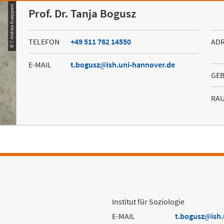
©  Andrea Kueppers
Prof. Dr. Tanja Bogusz
TELEFON
+49 511 762 14550
AD
E-MAIL
t.bogusz
ish.uni-hannover.de
GE
RA
Institut für Soziologie
E-MAIL
t.bogusz
ish