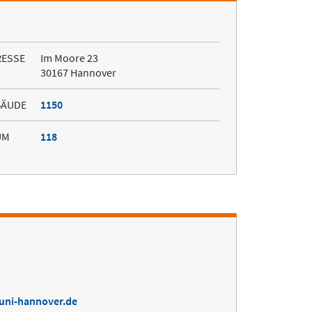
RESSE
Im Moore 23
30167 Hannover
BÄUDE
1150
UM
118
.uni-hannover.de