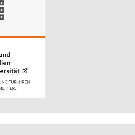
 und
lien
ersität
UNG FÜR IHREN
IE HIER.