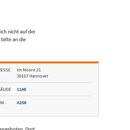
ch nicht auf der
bitte an die
RESSE
Im Moore 21
30167 Hannover
BÄUDE
1146
UM
A206
angeboten. Dort