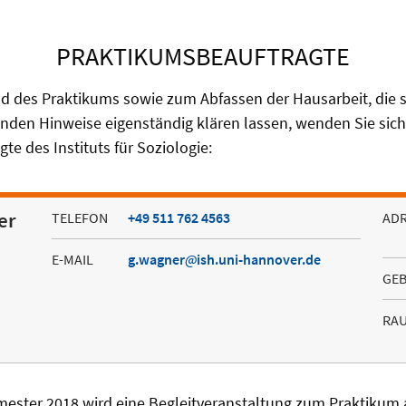
PRAKTIKUMSBEAUFTRAGTE
ld des Praktikums sowie zum Abfassen der Hausarbeit, die si
nden Hinweise eigenständig klären lassen, wenden Sie sich 
te des Instituts für Soziologie:
er
TELEFON
+49 511 762 4563
AD
E-MAIL
g.wagner
ish.uni-hannover.de
GE
RA
ter 2018 wird eine Begleitveranstaltung zum Praktikum 