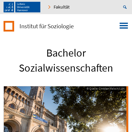
Fakultät
Institut für Soziologie
Bachelor
Sozialwissenschaften
© Quelle: Christian Malsch/LUH
© Quelle: Christian Malsch/LUH