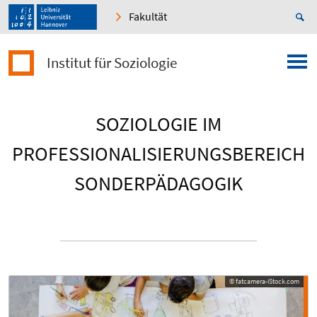
Fakultät
Institut für Soziologie
SOZIOLOGIE IM
PROFESSIONALISIERUNGSBEREICH
SONDERPÄDAGOGIK
© fatcamera-iStock.com
© fatcamera-iStock.com