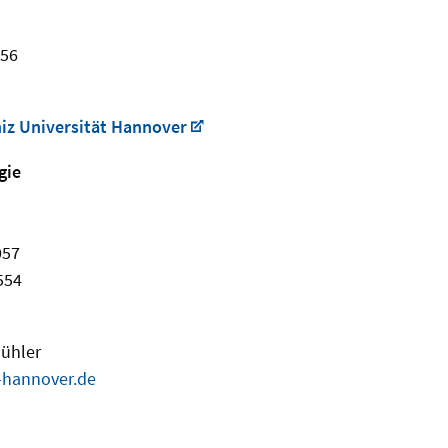
456
niz Universität Hannover
gie
057
554
Bühler
-hannover.de