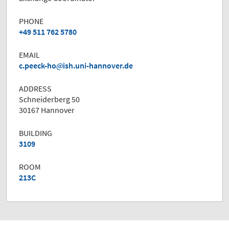
PHONE
+49 511 762 5780
EMAIL
c.peeck-ho
ish.uni-hannover.de
ADDRESS
Schneiderberg 50
30167 Hannover
BUILDING
3109
ROOM
213C