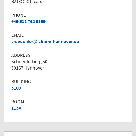
BAFÖG Officers
PHONE
+49 511 762 5569
EMAIL
ch.buehler
ish.uni-hannover.de
ADDRESS
Schneiderberg 50
30167 Hannover
BUILDING
3109
ROOM
113A